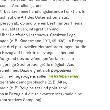
sens-, Vorstellungs- und
 besitzen eine handlungsleitende Funktion. In
ich auf die Art des Unterrichtens aus.
rperson ab, ob und wie ein bestimmtes Thema
In qualitativen, integrativen und
Über Leitfaden-Interviews, Struktur-Lege-
gen (z. B. Kindermann 2017, 65–138). In Bezug
die drei potenziellen Herausforderungen für die
n Bezug auf Lehrkräfte evangelischer und
en. Aufgrund des aufwändigen Verfahrens im
ne geringe Stichprobengröße möglich. Aus
rzunehmen. Dazu eignet sich
purposives
s Online-Fragebogens sollen
im Rahmen einer
zentrale demographische (z. B. Alter,
e (z. B. Religiosität und politische
nn in Bezug auf die relevanten Merkmale eine
 (kontrastives Sampling).