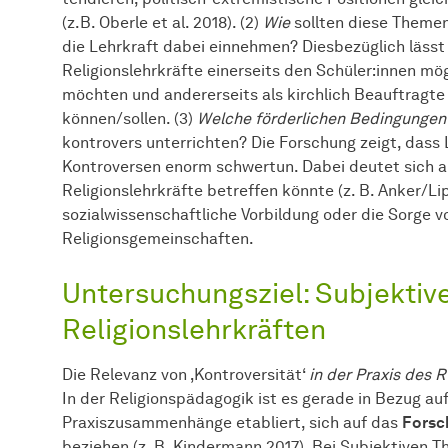
(z.B. Oberle et al. 2018). (2)
Wie
sollten diese Theme
die Lehrkraft dabei einnehmen? Diesbezüglich lässt
Religionslehrkräfte einerseits den Schüler:innen mö
möchten und andererseits als kirchlich Beauftragte i
können/sollen. (3)
Welche förderlichen Bedingunge
kontrovers unterrichten? Die Forschung zeigt, dass
Kontroversen enorm schwertun. Dabei deutet sich an
Religionslehrkräfte betreffen könnte (z. B. Anker/Li
sozialwissenschaftliche Vorbildung oder die Sorge v
Religionsgemeinschaften.
Untersuchungsziel: Subjektiv
Religionslehrkräften
Die Relevanz von ‚Kontroversität‘
in der Praxis des 
In der Religionspädagogik ist es gerade in Bezug a
Praxiszusammenhänge etabliert, sich auf das
Forsc
beziehen (z. B. Kindermann 2017). Bei Subjektiven T