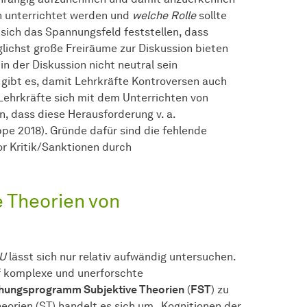
n unterrichtet werden und
welche Rolle
sollte
 sich das Spannungsfeld feststellen, dass
glichst große Freiräume zur Diskussion bieten
n der Diskussion nicht neutral sein
n
gibt es, damit Lehrkräfte Kontroversen auch
 Lehrkräfte sich mit dem Unterrichten von
, dass diese Herausforderung v. a.
ppe 2018). Gründe dafür sind die fehlende
or Kritik/Sanktionen durch
e Theorien von
RU
lässt sich nur relativ aufwändig untersuchen.
uf komplexe und unerforschte
hungsprogramm Subjektive Theorien
(
FST
) zu
heorien (ST) handelt es sich um „Kognitionen der