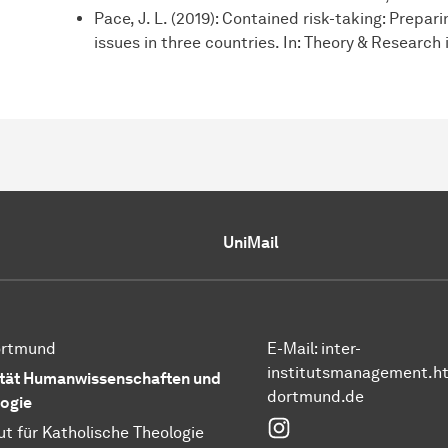
Pace, J. L. (2019): Contained risk-taking: Prepa
issues in three countries. In: Theory & Research
UniMail
ortmund
E-Mail: inter-
institutsmanagement.h
tät Humanwissenschaften und
dortmund.de
ogie
Instagram
tut für Katholische Theologie