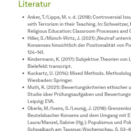
Literatur
Anker, T./Lippe, M. v. d. (2018): Controversial I
with Terrorism in their Teaching. In: Schweitzer,
Religious Education: Classroom Processes and 
Hiller, S./Münch-Wirtz, J. (2021): ‚Neutral‘ unt
Konsenses hinsichtlich der Positionalität von Pol
124–141.
Kindermann, K. (2017): Subjektive Theorien von
Bielefeld: transcript.
Kuckartz, U. (2014): Mixed Methods. Methodolo
Wiesbaden: Springer.
Muth, K. (2021): Bewertungskriterien ethischer u
Studie über Prüfungsaufgaben und Bewertungsv
Leipzig: EVA.
Oberle, M./Ivens, S./Leunig, J. (2018): Grenzen
Beutelsbacher Konsens und dem Umgang mit Extr
Laura/Manzel, Sabine (Hg.): Populismus und Poli
Schwalbach am Tausnus: Wochenschau, S. 53–6