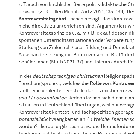
z. T. auch von kirchlicher Seite politikdidaktische
bewährt (z. B. Hiller/Münch-Wirtz 2021, 135–139). Be
Kontroversitätsgebot
. Dieses besagt, dass kontrov
nicht-direktiv zu unterrichten sind. Argumentiert wi
Kontroversitätsprinzips u. a. mit Blick auf dessen d
spontanen Unterrichtssituationen oder Vorbereitung
Stärkung von Zielen religiöser Bildung und Demokrat
Auseinandersetzung mit Kontroversen im RU fördert u
Schüler:innen (Muth 2021, 37) und Toleranz durch P
In der
deutschsprachigen christlichen
Religionspädag
Forschungsprojekt, welches die
Rolle von ‚Kontrover
stellt eine virulente Leerstelle dar: Es existieren zw
und Länderkontexten
. Jedoch lassen sich diese nic
Situation in Deutschland übertragen, weil nur weni
Kontroversität kontext- und fachspezifisch geprägt 
potenzielle
Schwierigkeiten an: (1)
Welche Themen
so
werden? Hierbei ergibt sich etwa die Herausforderun
tendieren, politisch-extremistische Positionen gl