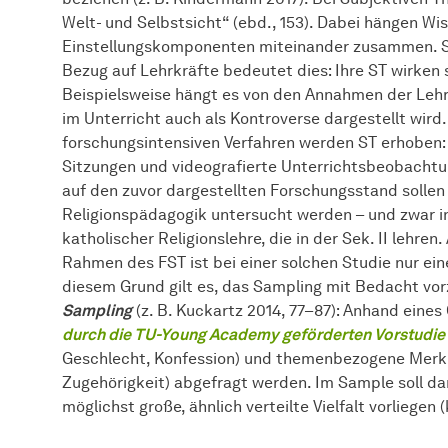
Welt- und Selbstsicht“ (ebd., 153). Dabei hängen Wis
Einstellungskomponenten miteinander zusammen. ST
Bezug auf Lehrkräfte bedeutet dies: Ihre ST wirken s
Beispielsweise hängt es von den Annahmen der Leh
im Unterricht auch als Kontroverse dargestellt wird. 
forschungsintensiven Verfahren werden ST erhoben: 
Sitzungen und videografierte Unterrichtsbeobachtun
auf den zuvor dargestellten Forschungsstand sollen 
Religionspädagogik untersucht werden – und zwar i
katholischer Religionslehre, die in der Sek. II lehr
Rahmen des FST ist bei einer solchen Studie nur ei
diesem Grund gilt es, das Sampling mit Bedacht vo
Sampling
(z. B. Kuckartz 2014, 77–87): Anhand eine
durch die TU-Young Academy geförderten Vorstudie
Geschlecht, Konfession) und themenbezogene Merkmal
Zugehörigkeit) abgefragt werden. Im Sample soll da
möglichst große, ähnlich verteilte Vielfalt vorliegen