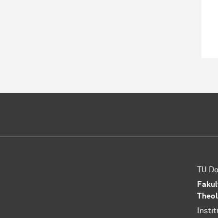
TU D
Fakul
Theol
Insti