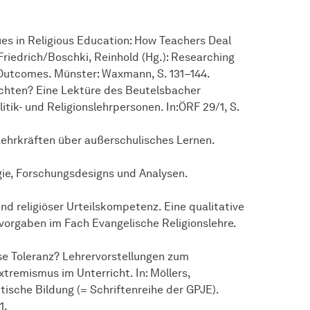
ssues in Religious Education: How Teachers Deal
 Friedrich/Boschki, Reinhold (Hg.): Researching
Outcomes. Münster: Waxmann, S. 131–144.
errichten? Eine Lektüre des Beutelsbacher
itik- und Religionslehrpersonen. In:ÖRF 29/1, S.
 Lehrkräften über außerschulisches Lernen.
gie, Forschungsdesigns und Analysen.
nd religiöser Urteilskompetenz. Eine qualitative
orgaben im Fach Evangelische Religionslehre.
lose Toleranz? Lehrervorstellungen zum
emismus im Unterricht. In: Möllers,
tische Bildung (= Schriftenreihe der GPJE).
1.