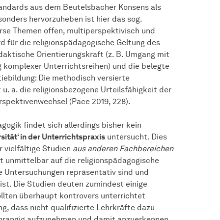
 Standards aus dem Beutelsbacher Konsens als
sonders hervorzuheben ist hier das sog.
erse Themen offen, multiperspektivisch und
rd für die religionspädagogische Geltung des
idaktische Orientierungskraft (z. B. Umgang mit
 komplexer Unterrichtsreihen) und die belegte
iebildung: Die methodisch versierte
. a. die religionsbezogene Urteilsfähigkeit der
erspektivenwechsel (Pace 2019, 228).
ogik findet sich allerdings bisher kein
sität‘ in der Unterrichtspraxis
untersucht. Dies
ar vielfältige Studien
aus anderen Fachbereichen
ht unmittelbar auf die religionspädagogische
ge Untersuchungen repräsentativ sind und
ist. Die Studien deuten zumindest einige
llten überhaupt kontrovers unterrichtet
g, dass nicht qualifizierte Lehrkräfte dazu
eichrangig aufzunehmen und damit anzuerkennen