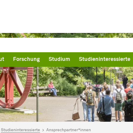
ut
Forschung
Studium
Studieninteressierte
ind hier:
artseite
Studieninteressierte
Ansprechpartner*innen