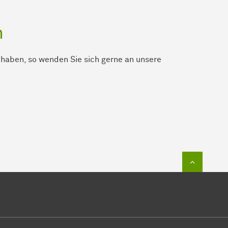
n
 haben, so wenden Sie sich gerne an unsere
Zum Sei