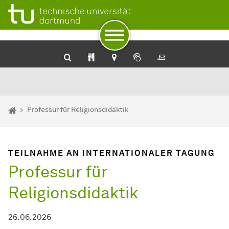
Zum Navigationspfad
Zur Navigation
Zum Schnellzugriff
Zum Fuß der Seite mit weiteren Services
Zum Inhalt
Zur Startseite
Katholische Theologie
Sie sind hier:
Startseite
Professur für Religionsdidaktik
TEILNAHME AN INTERNATIONALER TAGUNG
Professur für
Religionsdidaktik
26.06.2026